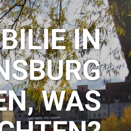
ILIE IN
NSBURG
EN, WAS